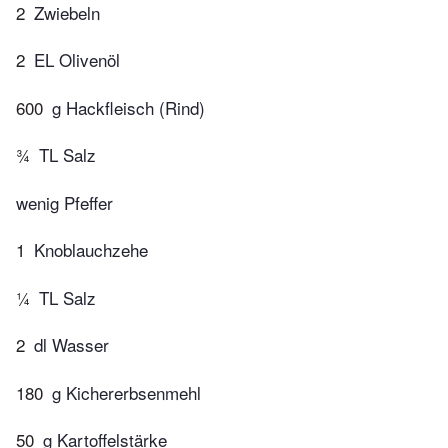
2
Zwiebeln
2
EL Olivenöl
600
g Hackfleisch (Rind)
¾
TL Salz
wenig Pfeffer
1
Knoblauchzehe
¼
TL Salz
2
dl Wasser
180
g Kichererbsenmehl
50
g Kartoffelstärke