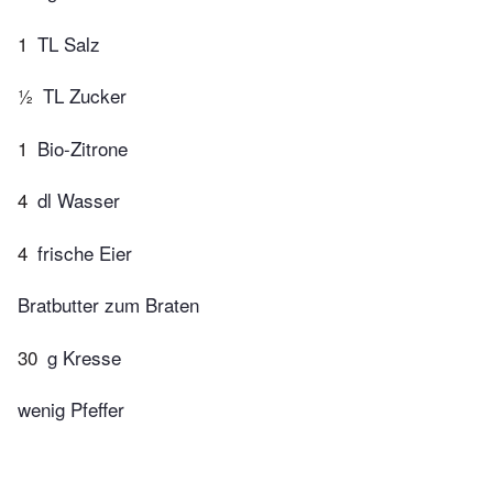
1
TL Salz
½
TL Zucker
1
Bio-Zitrone
4
dl Wasser
4
frische Eier
Bratbutter zum Braten
30
g Kresse
wenig Pfeffer