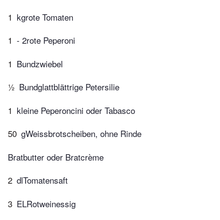
1
kgrote Tomaten
1
- 2rote Peperoni
1
Bundzwiebel
½
Bundglattblättrige Petersilie
1
kleine Peperoncini oder Tabasco
50
gWeissbrotscheiben, ohne Rinde
Bratbutter oder Bratcrème
2
dlTomatensaft
3
ELRotweinessig