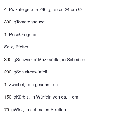
4
Pizzateige à je 260 g, je ca. 24 cm Ø
300
gTomatensauce
1
PriseOregano
Salz, Pfeffer
300
gSchweizer Mozzarella, in Scheiben
200
gSchinkenwürfeli
1
Zwiebel, fein geschnitten
150
gKürbis, in Würfeln von ca. 1 cm
70
gWirz, in schmalen Streifen