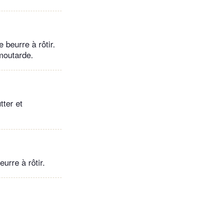
e beurre à rôtir.
 moutarde.
tter et
urre à rôtir.