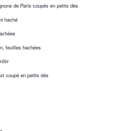
nons de Paris coupés en petits dés
nt haché
hachées
n, feuilles hachées
rôtir
ast coupé en petits dés
e