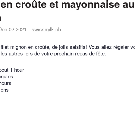
s en croûte et mayonnaise au
n
Dec 02 2021
swissmilk.ch
ilet mignon en croûte, de jolis salsifis! Vous allez régaler v
les autres lors de votre prochain repas de fête.
bout 1 hour
inutes
hours
sons