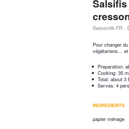
Salsifi
cresso
Swissmilk FR
Pour changer du f
végétariens… et 
Preparation:
a
Cooking:
35 m
Total:
about 3 
Serves: 4 per
INGREDIENTS
papier ménage