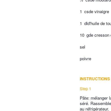
1
csde vinaigre
1
dld'huile de t
10
gde cresson 
sel
poivre
INSTRUCTIONS
Step 1
Pâte: mélanger la
séré. Rassembler
au réfrigérateur.