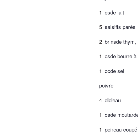
1
csde lait
5
salsifis parés
2
brinsde thym, 
1
csde beurre à 
1
ccde sel
poivre
4
dld'eau
1
csde moutard
1
poireau coupé