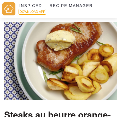
INSPICED — RECIPE MANAGER
DOWNLOAD APP
Steaks au beurre orange-