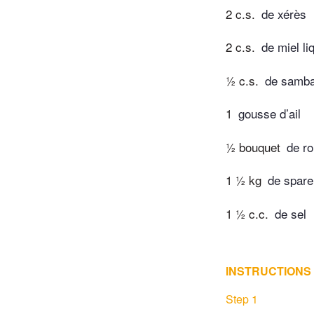
2 c.s.
de xérès
2 c.s.
de miel li
½ c.s.
de samba
1
gousse d’ail
½ bouquet
de r
1 ½ kg
de spare
1 ½ c.c.
de sel
INSTRUCTIONS
Step 1