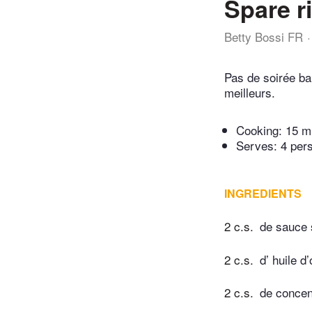
Spare ri
Betty Bossi FR
Pas de soirée ba
meilleurs.
Cooking:
15 m
Serves: 4 per
INGREDIENTS
2 c.s.
de sauce 
2 c.s.
d’ huile d’
2 c.s.
de concen