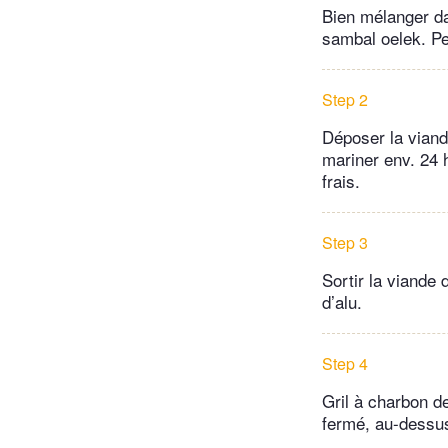
Bien mélanger da
sambal oelek. Pel
Step 2
Déposer la viand
mariner env. 24 
frais.
Step 3
Sortir la viande 
d’alu.
Step 4
Gril à charbon de
fermé, au-dessus