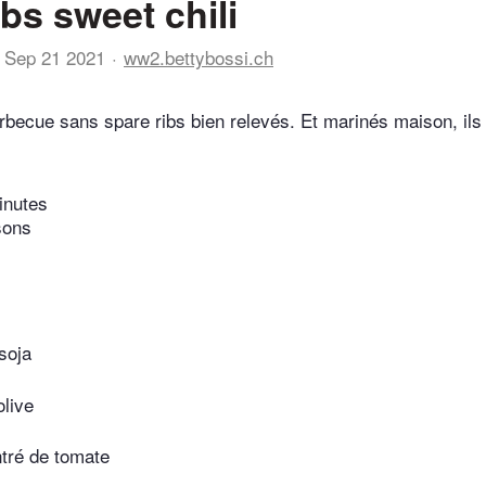
bs sweet chili
Sep 21 2021
ww2.bettybossi.ch
rbecue sans spare ribs bien relevés. Et marinés maison, ils
inutes
sons
soja
olive
tré de tomate