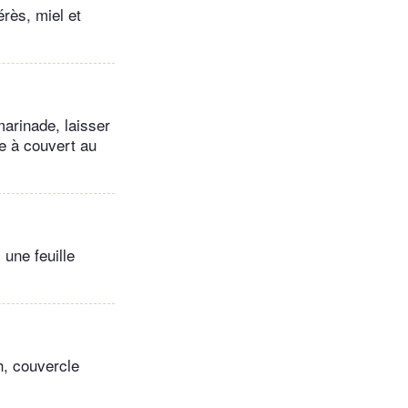
rès, miel et
marinade, laisser
de à couvert au
 une feuille
 h, couvercle