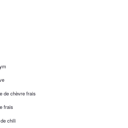
hym
ive
e de chèvre frais
e frais
de chili