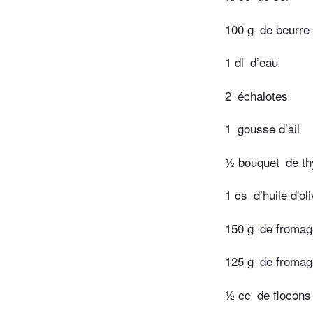
100 g
de beurre
1 dl
d’eau
2
échalotes
1
gousse d’ail
½ bouquet
de t
1 cs
d’huile d'ol
150 g
de fromag
125 g
de fromag
½ cc
de flocons 