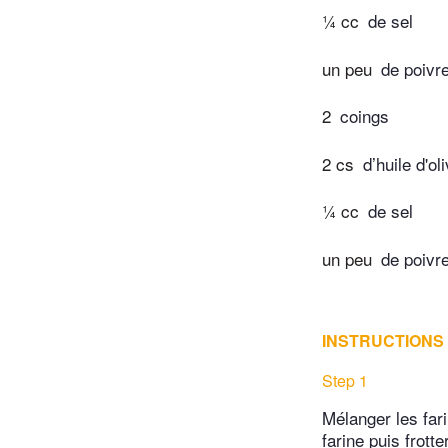
¼ cc
de sel
un peu
de poivr
2
coings
2 cs
d’huile d'ol
¼ cc
de sel
un peu
de poivr
INSTRUCTIONS
Step 1
Mélanger les fari
farine puis frott