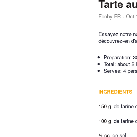
Tarte a
Fooby FR
Oct 
Essayez notre no
découvrez-en d'a
Preparation:
3
Total:
about 2 
Serves: 4 per
INGREDIENTS
150 g
de farine
100 g
de farine 
½ cc
de sel