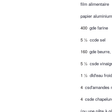
film alimentaire
papier aluminiu
400
gde farine
5 ½
ccde sel
160
gde beurre,
5 ½
csde vinaig
1 ½
dld'eau froi
4
csd'amandes 
4
csde chapelur
(ou une pâte à gâ