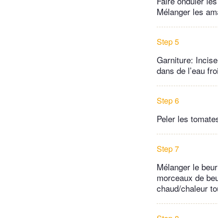
Faire onduler les
Mélanger les ama
Step 5
Garniture: Incise
dans de l’eau fro
Step 6
Peler les tomates
Step 7
Mélanger le beurr
morceaux de beurr
chaud/chaleur to