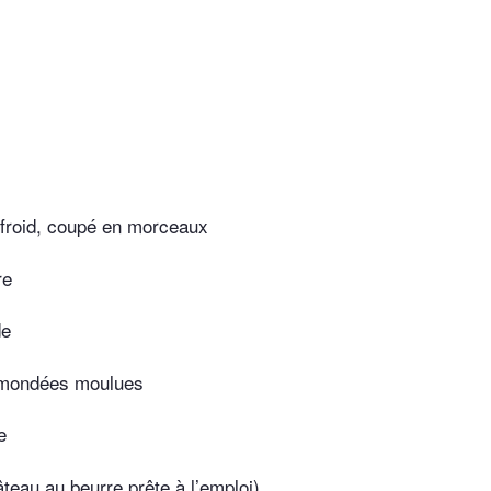
m
 froid, coupé en morceaux
re
de
mondées moulues
e
teau au beurre prête à l’emploi)