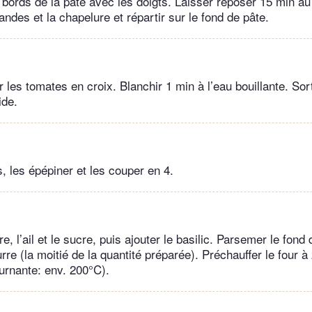
 bords de la pâte avec les doigts. Laisser reposer 15 min au 
ndes et la chapelure et répartir sur le fond de pâte.
r les tomates en croix. Blanchir 1 min à l’eau bouillante. Sort
ide.
, les épépiner et les couper en 4.
e, l’ail et le sucre, puis ajouter le basilic. Parsemer le fond 
e (la moitié de la quantité préparée). Préchauffer le four à
urnante: env. 200°C).