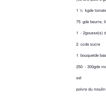
1 ½
kgde tomat
75
gde beurre, l
1
- 2gousse(s) d
2
ccde sucre
1
bouquetde basi
250
- 300gde mo
sel
poivre du moulin