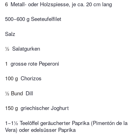
6
Metall- oder Holzspiesse, je ca. 20 cm lang
500−600 g Seeteufelfilet
Salz
½
Salatgurken
1
grosse rote Peperoni
100 g
Chorizos
½ Bund
Dill
150 g
griechischer Joghurt
1−1½ Teelöffel geräucherter Paprika (Pimentón de la
Vera) oder edelsüsser Paprika