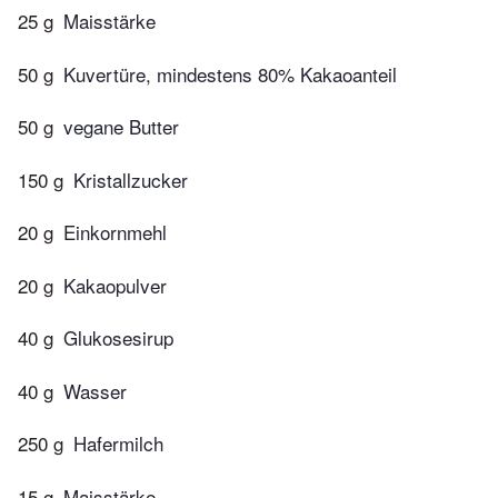
25 g
Maisstärke
50 g
Kuvertüre, mindestens 80% Kakaoanteil
50 g
vegane Butter
150 g
Kristallzucker
20 g
Einkornmehl
20 g
Kakaopulver
40 g
Glukosesirup
40 g
Wasser
250 g
Hafermilch
15 g
Maisstärke