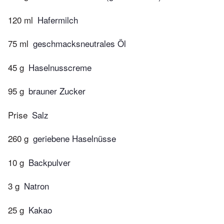
120 ml
Hafermilch
75 ml
geschmacksneutrales Öl
45 g
Haselnusscreme
95 g
brauner Zucker
Prise
Salz
260 g
geriebene Haselnüsse
10 g
Backpulver
3 g
Natron
25 g
Kakao