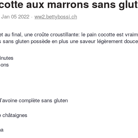
cotte aux marrons sans glu
Jan 05 2022
ww2.bettybossi.ch
t au final, une croûte croustillante: le pain cocotte est vrai
s sans gluten possède en plus une saveur légèrement douce
inutes
sons
d’avoine complète sans gluten
e châtaignes
na