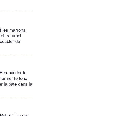
t les marrons,
e et caramel
 doubler de
 Préchauffer le
fariner le fond
r la pâte dans la
Retirer, laisser