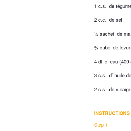
1 c.s.
de tégume
2 c.c.
de sel
½ sachet
de mar
¾ cube
de levur
4 dl
d’ eau (400 
3 c.s.
d’ huile d
2 c.s.
de vinaig
INSTRUCTIONS
Step 1