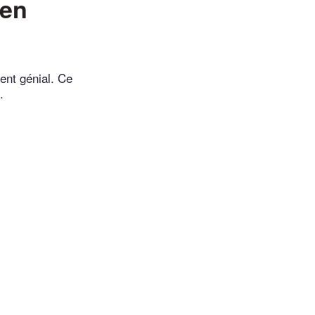
ten
ment génial. Ce
.