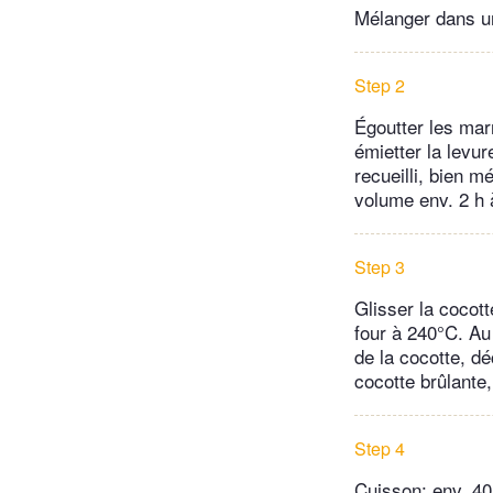
Mélanger dans un
Step 2
Égoutter les mar
émietter la levur
recueilli, bien m
volume env. 2 h 
Step 3
Glisser la cocott
four à 240°C. Au 
de la cocotte, dé
cocotte brûlante
Step 4
Cuisson: env. 40 