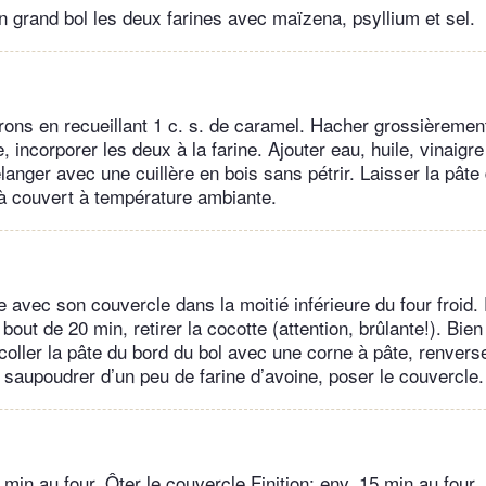
 grand bol les deux farines avec maïzena, psyllium et sel.
rons en recueillant 1 c. s. de caramel. Hacher grossièremen
e, incorporer les deux à la farine. Ajouter eau, huile, vinaigr
élanger avec une cuillère en bois sans pétrir. Laisser la pâte
à couvert à température ambiante.
e avec son couvercle dans la moitié inférieure du four froid.
bout de 20 min, retirer la cocotte (attention, brûlante!). Bien 
coller la pâte du bord du bol avec une corne à pâte, renverse
, saupoudrer d’un peu de farine d’avoine, poser le couvercle.
min au four. Ôter le couvercle.Finition: env. 15 min au four. 