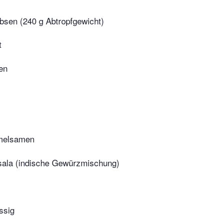
bsen (240 g Abtropfgewicht)
t
en
melsamen
ala (indische Gewürzmischung)
ssig