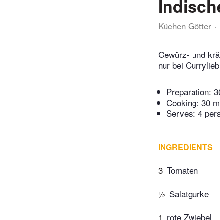
Indisch
Küchen Götter
Gewürz- und kräut
nur bei Currylie
Preparation:
3
Cooking:
30 m
Serves: 4 per
INGREDIENTS
3
Tomaten
½
Salatgurke
1
rote Zwiebel