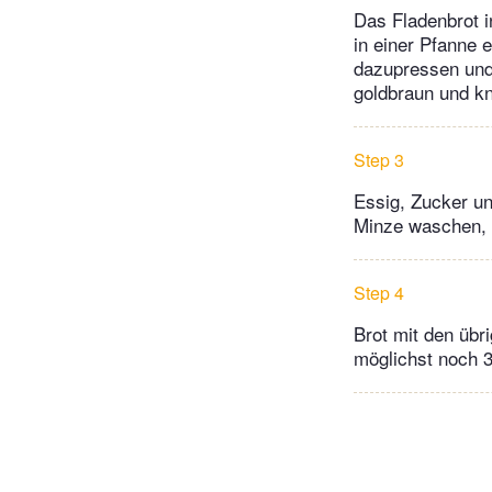
Das Fladenbrot i
in einer Pfanne
dazupressen und 
goldbraun und k
Step 3
Essig, Zucker un
Minze waschen, t
Step 4
Brot mit den übr
möglichst noch 