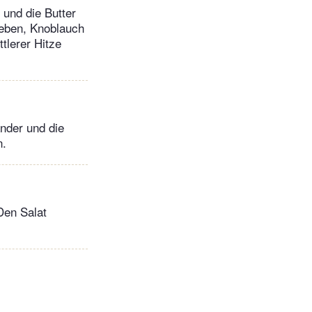
 und die Butter
geben, Knoblauch
tlerer Hitze
ander und die
n.
Den Salat