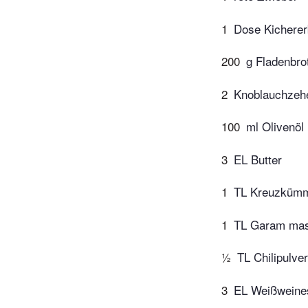
1
Dose Kicherer
200
g Fladenbro
2
Knoblauchzeh
100
ml Olivenöl
3
EL Butter
1
TL Kreuzküm
1
TL Garam mas
½
TL Chilipulver
3
EL Weißweine