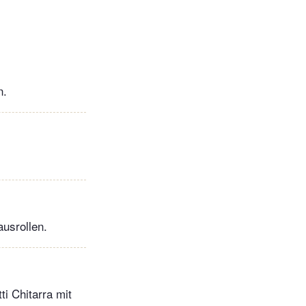
n.
usrollen.
i Chitarra mit