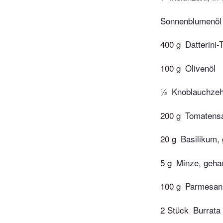
Sonnenblumenöl
400 g
Datterini-
100 g
Olivenöl
½
Knoblauchzeh
200 g
Tomatens
20 g
Basilikum,
5 g
Minze, geha
100 g
Parmesan,
2 Stück
Burrata