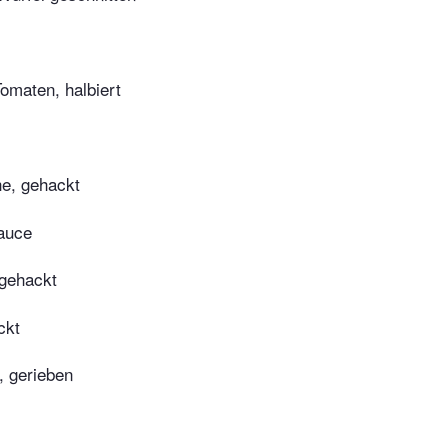
Tomaten, halbiert
e, gehackt
auce
 gehackt
ckt
 gerieben