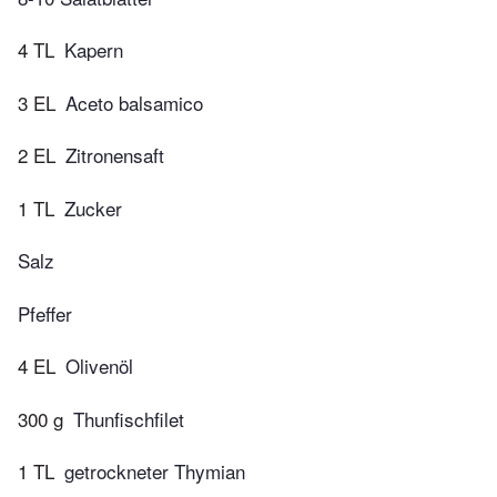
4 TL
Kapern
3 EL
Aceto balsamico
2 EL
Zitronensaft
1 TL
Zucker
Salz
Pfeffer
4 EL
Olivenöl
300 g
Thunfischfilet
1 TL
getrockneter Thymian