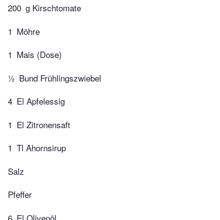
200
g Kirschtomate
1
Möhre
1
Mais (Dose)
½
Bund Frühlingszwiebel
4
El Apfelessig
1
El Zitronensaft
1
Tl Ahornsirup
Salz
Pfeffer
6
El Olivenöl