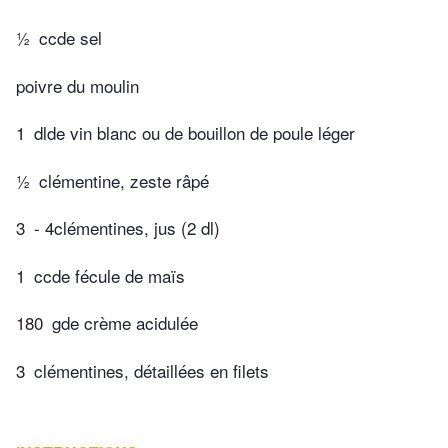
½
ccde sel
poivre du moulin
1
dlde vin blanc ou de bouillon de poule léger
½
clémentine, zeste râpé
3
- 4clémentines, jus (2 dl)
1
ccde fécule de maïs
180
gde crème acidulée
3
clémentines, détaillées en filets