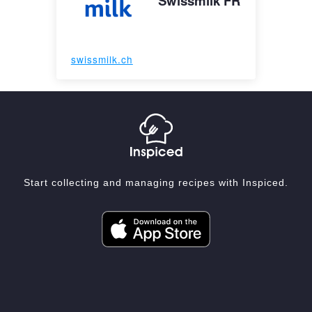
Swissmilk FR
swissmilk.ch
Start collecting and managing recipes with Inspiced.