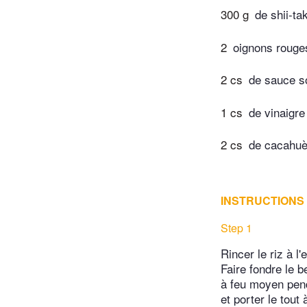
300 g
de shii-ta
2
oignons rouge
2 cs
de sauce s
1 cs
de vinaigr
2 cs
de cacahuè
INSTRUCTIONS
Step 1
Rincer le riz à l
Faire fondre le b
à feu moyen penda
et porter le tout