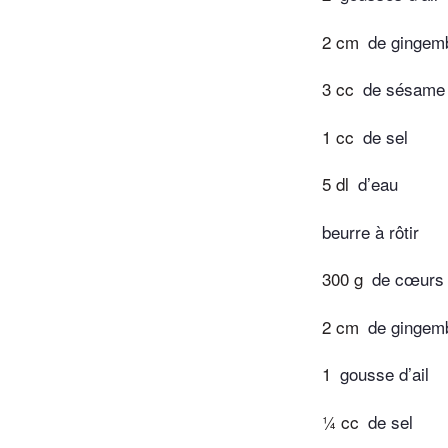
2 cm
de gingem
3 cc
de sésame
1 cc
de sel
5 dl
d’eau
beurre à rôtir
300 g
de cœurs 
2 cm
de gingem
1
gousse d’ail
¼ cc
de sel