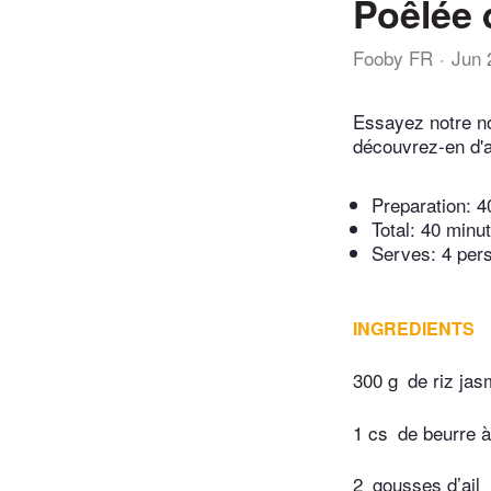
Poêlée 
Fooby FR
Jun 
Essayez notre no
découvrez-en d'a
Preparation:
4
Total:
40 minu
Serves: 4 per
INGREDIENTS
300 g
de riz jas
1 cs
de beurre à 
2
gousses d’ail