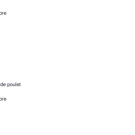
bre
de poulet
bre