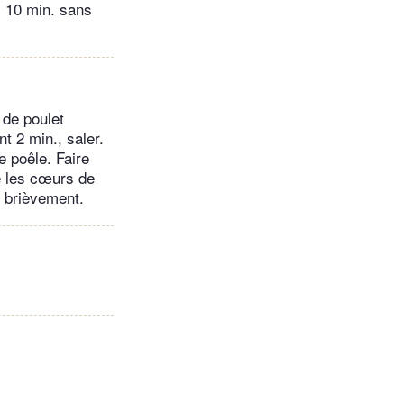
. 10 min. sans
 de poulet
t 2 min., saler.
e poêle. Faire
e les cœurs de
r brièvement.