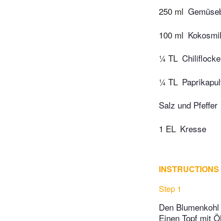
250 ml
Gemüseb
100 ml
Kokosmi
¼ TL
Chiliflock
¼ TL
Paprikapul
Salz und Pfeffer
1 EL
Kresse
INSTRUCTIONS
Step 1
Den Blumenkohl w
Einen Topf mit Ö