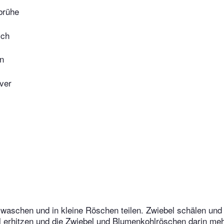
rühe
lch
en
ver
aschen und in kleine Röschen teilen. Zwiebel schälen und 
l erhitzen und die Zwiebel und Blumenkohlröschen darin me