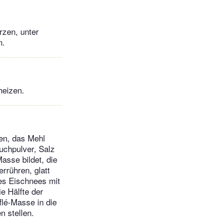
rzen, unter
n.
heizen.
en, das Mehl
uchpulver, Salz
asse bildet, die
rrühren, glatt
es Eischnees mit
e Hälfte der
lé-Masse in die
n stellen.