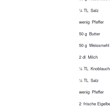
¼ TL
Salz
wenig
Pfeffer
50 g
Butter
50 g
Weissmehl
2 dl
Milch
¼ TL
Knoblauch
¼ TL
Salz
wenig
Pfeffer
2
frische Eigelb