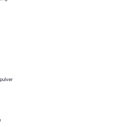
pulver
e