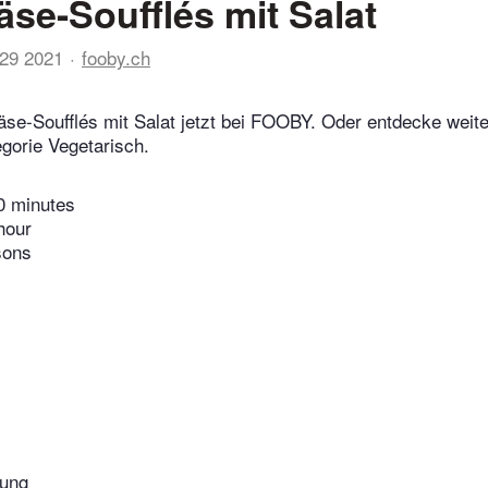
äse-Soufflés mit Salat
29 2021
fooby.ch
äse-Soufflés mit Salat jetzt bei FOOBY. Oder entdecke weit
gorie Vegetarisch.
0 minutes
hour
sons
ung