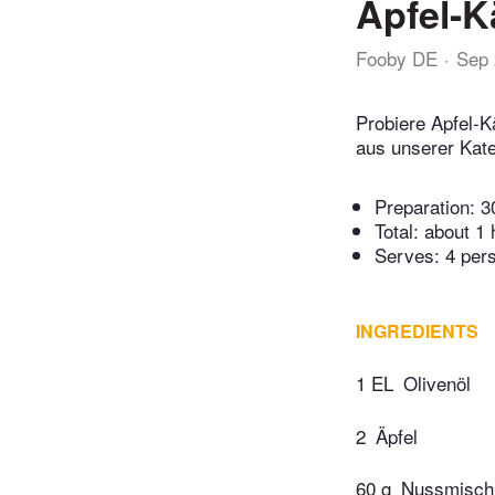
Apfel-K
Fooby DE
Sep 
Probiere Apfel-K
aus unserer Kate
Preparation:
3
Total:
about 1 
Serves: 4 per
INGREDIENTS
1 EL
Olivenöl
2
Äpfel
60 g
Nussmisch