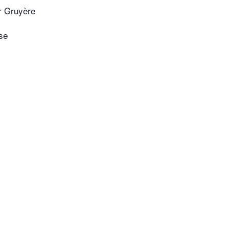
r Gruyère
se