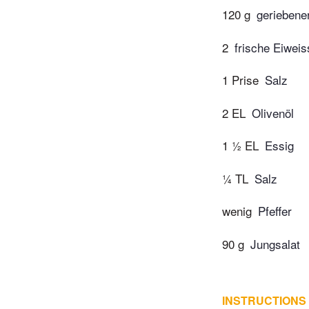
120 g
geriebene
2
frische Eiweis
1 Prise
Salz
2 EL
Olivenöl
1 ½ EL
Essig
¼ TL
Salz
wenig
Pfeffer
90 g
Jungsalat
INSTRUCTIONS