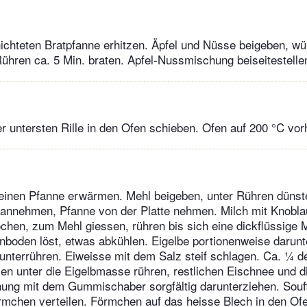
hichteten Bratpfanne erhitzen. Äpfel und Nüsse beigeben, wü
ühren ca. 5 Min. braten. Apfel-Nussmischung beiseitestelle
r untersten Rille in den Ofen schieben. Ofen auf 200 °C vor
kleinen Pfanne erwärmen. Mehl beigeben, unter Rühren dünst
 annehmen, Pfanne von der Platte nehmen. Milch mit Knobla
ochen, zum Mehl giessen, rühren bis sich eine dickflüssige M
boden löst, etwas abkühlen. Eigelbe portionenweise darunte
unterrühren. Eiweisse mit dem Salz steif schlagen. Ca. ¼ d
 unter die Eigelbmasse rühren, restlichen Eischnee und di
ung mit dem Gummischaber sorgfältig darunterziehen. Souff
rmchen verteilen. Förmchen auf das heisse Blech in den Ofe