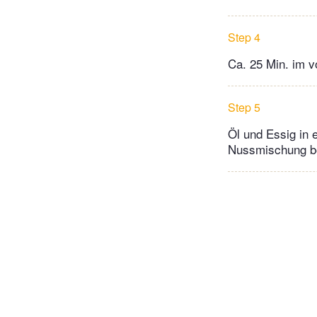
Step 4
Ca. 25 Min. im v
Step 5
Öl und Essig in 
Nussmischung bei