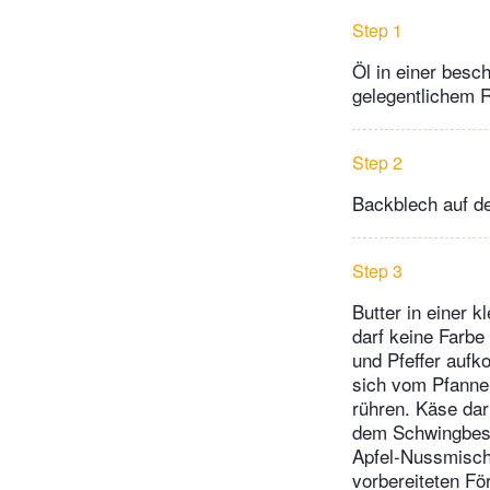
Step 1
Öl in einer besc
gelegentlichem R
Step 2
Backblech auf de
Step 3
Butter in einer 
darf keine Farbe
und Pfeffer aufk
sich vom Pfannen
rühren. Käse dar
dem Schwingbesen
Apfel-Nussmisch
vorbereiteten Fö