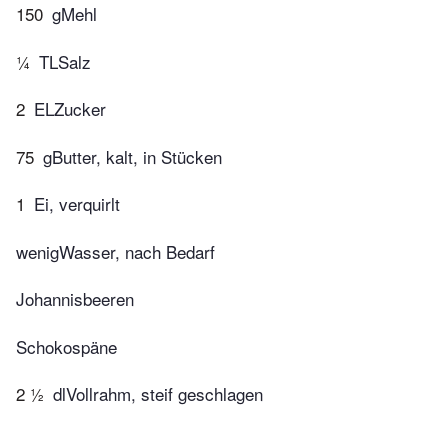
150
gMehl
¼
TLSalz
2
ELZucker
75
gButter, kalt, in Stücken
1
Ei, verquirlt
wenigWasser, nach Bedarf
Johannisbeeren
Schokospäne
2 ½
dlVollrahm, steif geschlagen