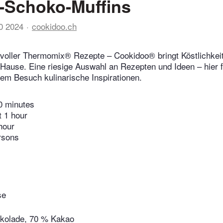
-Schoko-Muffins
10 2024
cookidoo.ch
voller Thermomix® Rezepte – Cookidoo® bringt Köstlichkeit
 Hause. Eine riesige Auswahl an Rezepten und Ideen – hier f
edem Besuch kulinarische Inspirationen.
0 minutes
t 1 hour
hour
rsons
se
okolade, 70 % Kakao