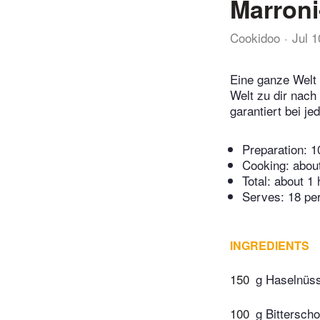
Marroni
Cookidoo
Jul 
Eine ganze Welt 
Welt zu dir nach
garantiert bei j
Preparation:
1
Cooking:
abou
Total:
about 1 
Serves: 18 pe
INGREDIENTS
150
g Haselnüs
100
g Bittersch