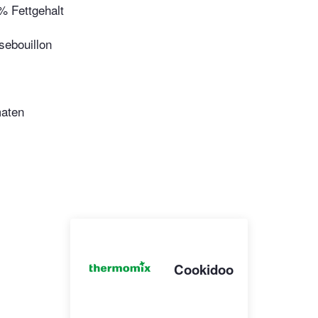
 Fettgehalt
ebouillon
maten
Cookidoo