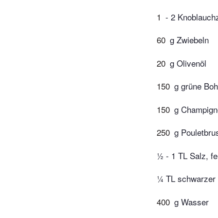
1
- 2 Knoblauch
60
g Zwiebeln
20
g Olivenöl
150
g grüne Boh
150
g Champigno
250
g Pouletbrus
½ - 1 TL Salz, fe
¼ TL schwarzer P
400
g Wasser