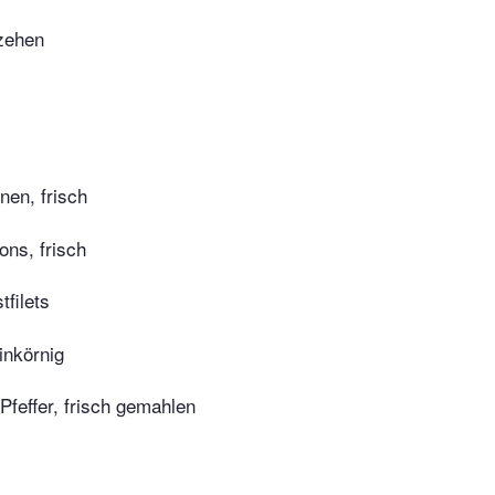
zehen
nen, frisch
ns, frisch
tfilets
inkörnig
feffer, frisch gemahlen