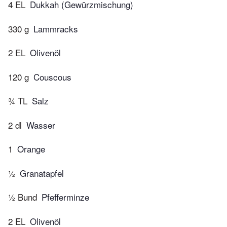
4 EL
Dukkah (Gewürzmischung)
330 g
Lammracks
2 EL
Olivenöl
120 g
Couscous
¾ TL
Salz
2 dl
Wasser
1
Orange
½
Granatapfel
½ Bund
Pfefferminze
2 EL
Olivenöl