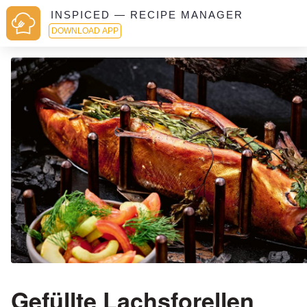
INSPICED — RECIPE MANAGER
DOWNLOAD APP
Gefüllte Lachsforellen