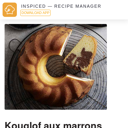
INSPICED — RECIPE MANAGER
DOWNLOAD APP
Kouglof aux marrons