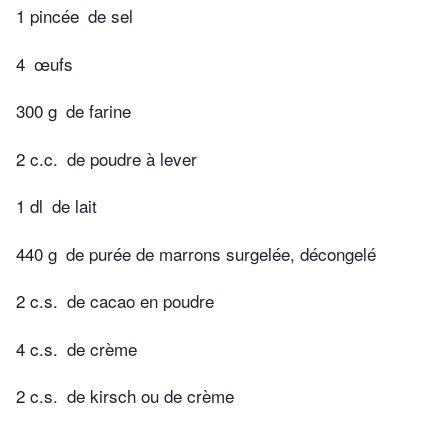
1 pincée
de sel
4
œufs
300 g
de farine
2 c.c.
de poudre à lever
1 dl
de lait
440 g
de purée de marrons surgelée, décongelé
2 c.s.
de cacao en poudre
4 c.s.
de crème
2 c.s.
de kirsch ou de crème