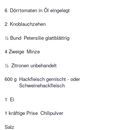
6
Dörrtomaten in Öl eingelegt
2
Knoblauchzehen
½ Bund
Petersilie glattblättrig
4 Zweige
Minze
½
Zitronen unbehandelt
600 g
Hackfleisch gemischt - oder
Schweinehackfleisch
1
Ei
1 kräftige Prise
Chilipulver
Salz