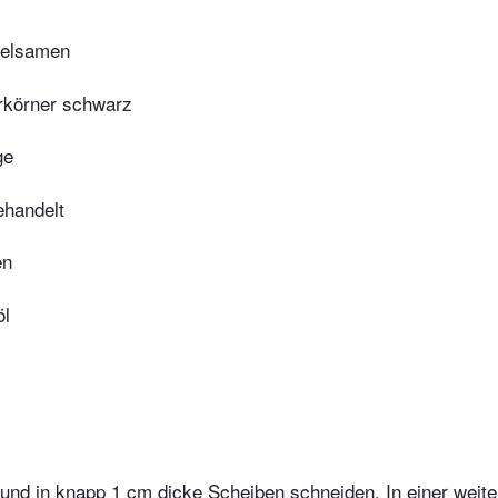
helsamen
ferkörner schwarz
ge
ehandelt
en
öl
 und in knapp 1 cm dicke Scheiben schneiden. In einer weit