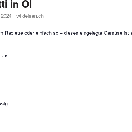
i in Öl
 2024
wildeisen.ch
um Raclette oder einfach so – dieses eingelegte Gemüse ist 
sons
ssig