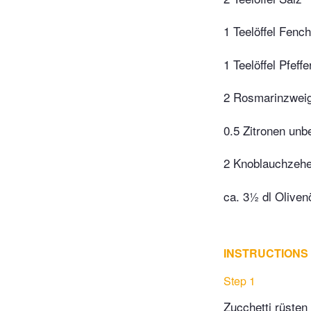
1 Teelöffel Fenc
1 Teelöffel Pfef
2 Rosmarinzwei
0.5 Zitronen unb
2 Knoblauchzeh
ca. 3½ dl Oliven
INSTRUCTIONS
Step 1
Zucchetti rüsten