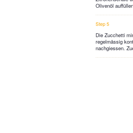
Olivenöl auffülle
Step 5
Die Zucchetti m
regelmässig kont
nachgiessen. Zuc