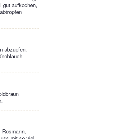
l gut aufkochen,
abtropfen
n abzupfen.
 Knoblauch
oldbraun
n.
, Rosmarin,
uss mit so viel