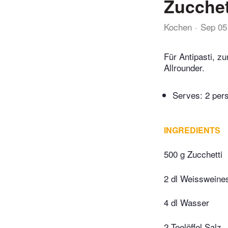
Zucchett
Kochen
Sep 05
Für Antipasti, z
Allrounder.
Serves: 2 per
INGREDIENTS
500 g Zucchetti
2 dl Weissweine
4 dl Wasser
2 Teelöffel Salz