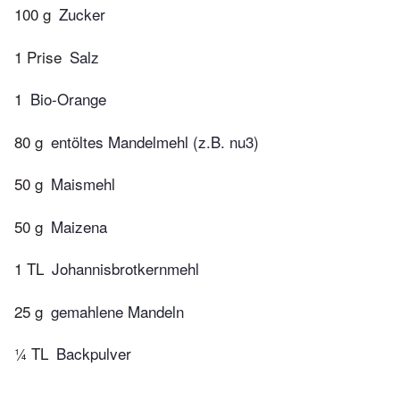
100 g
Zucker
1 Prise
Salz
1
Bio-Orange
80 g
entöltes Mandelmehl (z.B. nu3)
50 g
Maismehl
50 g
Maizena
1 TL
Johannisbrotkernmehl
25 g
gemahlene Mandeln
¼ TL
Backpulver