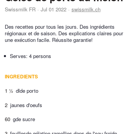
Swissmilk FR
Jul 01 2022
swissmilk.ch
Des recettes pour tous les jours. Des ingrédients
régionaux et de saison. Des explications claires pour
une exécution facile. Réussite garantie!
Serves: 4 persons
INGREDIENTS
1 ½
dlde porto
2
jaunes d'oeufs
60
gde sucre
3
feuillesde gélatine ramollies dans de l'eau froide