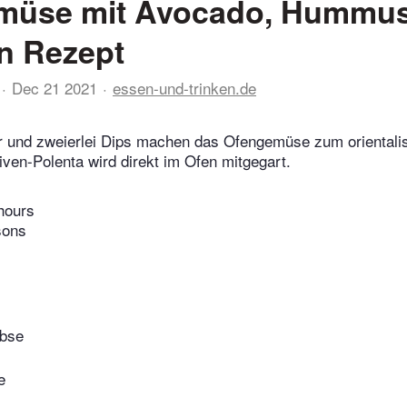
müse mit Avocado, Hummu
n Rezept
Dec 21 2021
essen-und-trinken.de
r und zweierlei Dips machen das Ofengemüse zum orientalis
iven-Polenta wird direkt im Ofen mitgegart.
hours
sons
rbse
e