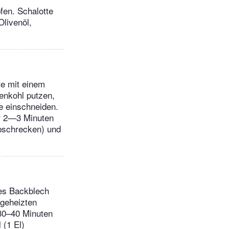
pfen. Schalotte
Olivenöl,
e mit einem
enkohl putzen,
e einschneiden.
er 2—3 Minuten
abschrecken) und
tes Backblech
rgeheizten
 30–40 Minuten
 (1 El)