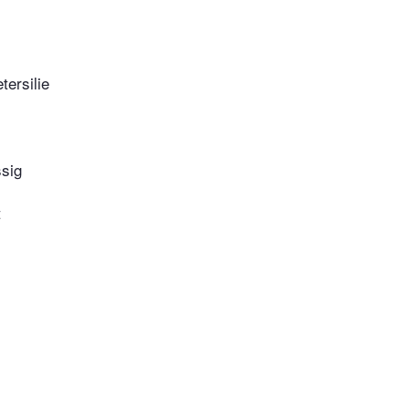
tersilie
sig
t