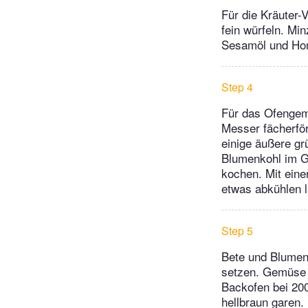
Für die Kräuter-V
fein würfeln. Min
Sesamöl und Hon
Step 4
Für das Ofengem
Messer fächerför
einige äußere gr
Blumenkohl im G
kochen. Mit eine
etwas abkühlen 
Step 5
Bete und Blumenk
setzen. Gemüse m
Backofen bei 200
hellbraun garen.