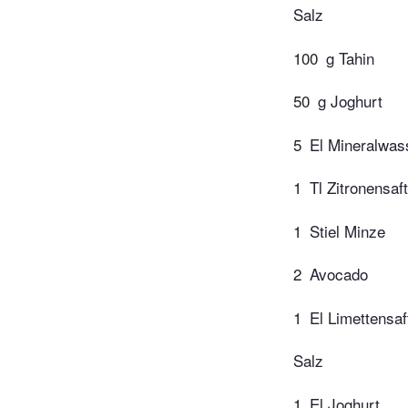
Salz
100
g Tahin
50
g Joghurt
5
El Mineralwas
1
Tl Zitronensaft
1
Stiel Minze
2
Avocado
1
El Limettensaf
Salz
1
El Joghurt