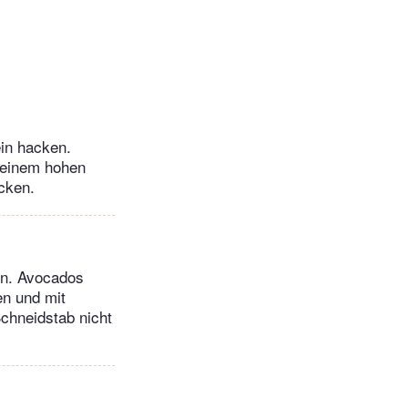
in hacken.
n einem hohen
cken.
en. Avocados
en und mit
chneidstab nicht