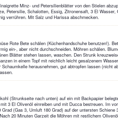
inaigrette Minz- und Petersilienblätter von den Stielen abzu
ze, Petersilie, Schalotten, Essig, Zitronensaft, 3 El Wasser, 
ig verrühren. Mit Salz und Harissa abschmecken.
üse Rote Bete schälen (Küchenhandschuhe benutzen!). Bet
mig ein-, aber nicht durchschneiden. Möhren schälen. Blum
ünen Blätter stehen lassen, waschen. Den Strunk kreuzweis
anzen in einem Topf mit reichlich leicht gesalzenem Wass
r Schaumkelle herausnehmen, gut abtropfen lassen (nicht 
lassen.
ohl (Strunkseite nach unten) auf ein mit Backpapier beleg
it 3 El Olivenöl einreiben und mit Ducca bestreuen. Im vo
 Grad (Gas 3, Umluft 180 Grad) auf der untersten Schiene
 Nach 20 Minuten Garzeit die Möhren mit restlichem Olivenöl