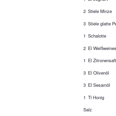
2
Stiele Minze
3
Stiele glatte Pe
1
Schalotte
2
El Weißweines
1
El Zitronensaf
3
El Olivenöl
3
El Sesamöl
1
Tl Honig
Salz