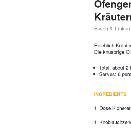
Ofenge
Kräuter
Essen & Trinken
Reichlich Kräute
Die knusprige Ol
Total:
about 2 
Serves: 6 per
INGREDIENTS
1
Dose Kichere
1
Knoblauchzeh