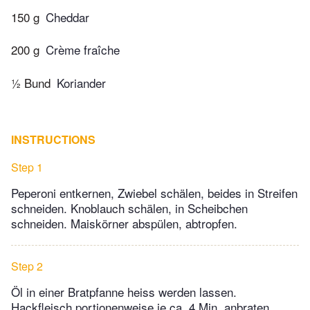
150 g
Cheddar
200 g
Crème fraîche
½ Bund
Koriander
INSTRUCTIONS
Step 1
Peperoni entkernen, Zwiebel schälen, beides in Streifen
schneiden. Knoblauch schälen, in Scheibchen
schneiden. Maiskörner abspülen, abtropfen.
Step 2
Öl in einer Bratpfanne heiss werden lassen.
Hackfleisch portionenweise je ca. 4 Min. anbraten.