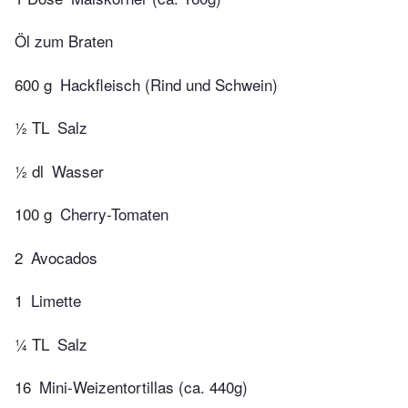
Öl zum Braten
600 g
Hackfleisch (Rind und Schwein)
½ TL
Salz
½ dl
Wasser
100 g
Cherry-Tomaten
2
Avocados
1
Limette
¼ TL
Salz
16
Mini­-Weizentortillas (ca. 440g)