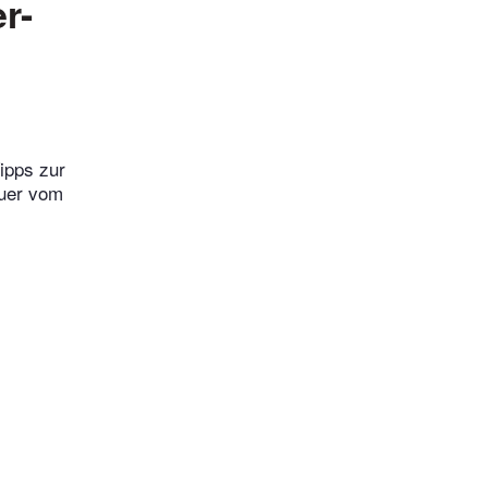
r-
ipps zur
auer vom