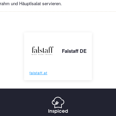
rrahm und Häuptlsalat servieren.
Falstaff DE
falstaff.at