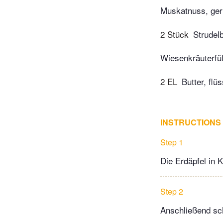
Muskatnuss, ger
2 Stück
Strudelb
Wiesenkräuterfül
2 EL
Butter, flüs
INSTRUCTIONS
Step 1
Die Erdäpfel in
Step 2
Anschließend sch