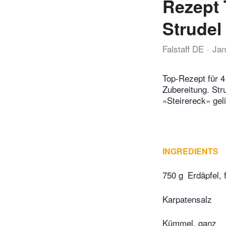
Rezept 
Strudel
Falstaff DE
Jan
Top-Rezept für 4
Zubereitung. Str
»Steirereck« geli
INGREDIENTS
750 g
Erdäpfel,
Karpatensalz
Kümmel, ganz