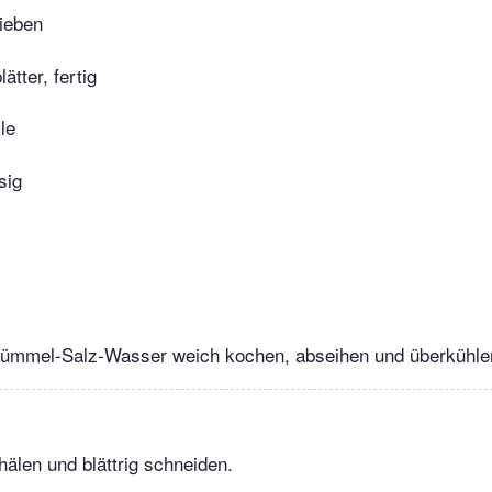
ieben
lätter, fertig
le
sig
 Kümmel-Salz-Wasser weich kochen, abseihen und überkühle
älen und blättrig schneiden.