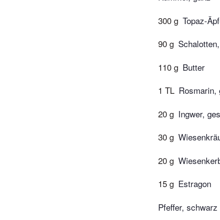
300 g
Topaz-Äpf
90 g
Schalotten,
110 g
Butter
1 TL
Rosmarin, 
20 g
Ingwer, ges
30 g
Wiesenkräu
20 g
Wiesenkerb
15 g
Estragon
Pfeffer, schwarz