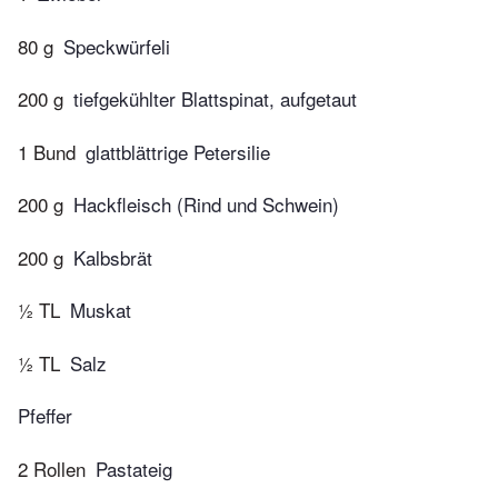
80 g
Speckwürfeli
200 g
tiefgekühlter Blattspinat, aufgetaut
1 Bund
glattblättrige Petersilie
200 g
Hackfleisch (Rind und Schwein)
200 g
Kalbsbrät
½ TL
Muskat
½ TL
Salz
Pfeffer
2 Rollen
Pastateig