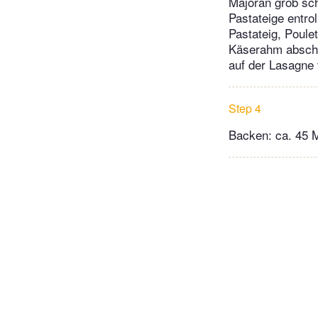
Majoran grob sc
Pastateige entro
Pastateig, Poul
Käserahm abschl
auf der Lasagne 
Step 4
Backen: ca. 45 M