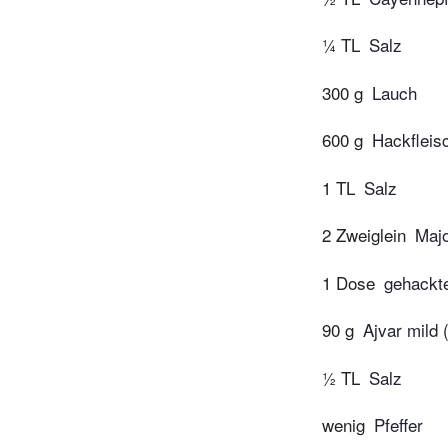
¼ TL
Salz
300 g
Lauch
600 g
Hackfleisc
1 TL
Salz
2 Zweiglein
Maj
1 Dose
gehackt
90 g
Ajvar mild 
½ TL
Salz
wenig
Pfeffer