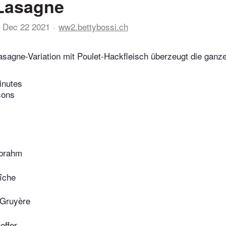
-Lasagne
Dec 22 2021
ww2.bettybossi.ch
asagne-Variation mit Poulet-Hackfleisch überzeugt die ganze
inutes
sons
brahm
îche
 Gruyère
effer