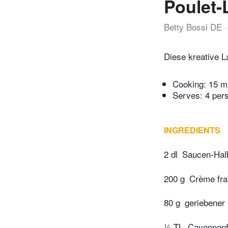
Poulet
Betty Bossi DE
Diese kreative L
Cooking:
15 m
Serves: 4 per
INGREDIENTS
2 dl
Saucen-Hal
200 g
Crème fra
80 g
geriebener
½ TL
Cayennepf