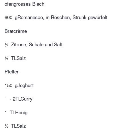
ofengrosses Blech
600
gRomanesco, in Röschen, Strunk gewürfelt
Bratcrème
½
Zitrone, Schale und Saft
½
TLSalz
Pfeffer
150
gJoghurt
1
- 2TLCurry
1
TLHonig
½
TLSalz