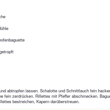
che
Mühle
nofenbaguette
getropft
nd abtropfen lassen. Schalotte und Schnittlauch fein hacken
e fein zerdrücken. Rillettes mit Pfeffer abschmecken. Bagu
illettes bestreichen, Kapern darüberstreuen.