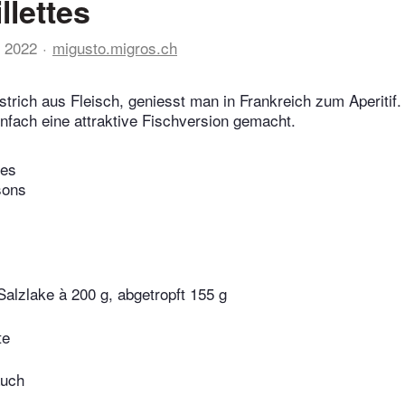
llettes
 2022
migusto.migros.ch
ufstrich aus Fleisch, geniesst man in Frankreich zum Aperitif
einfach eine attraktive Fischversion gemacht.
tes
sons
alzlake à 200 g, abgetropft 155 g
te
auch