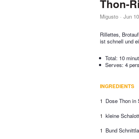
Thon-Ri
Migusto
Jun 10
Rillettes, Brota
ist schnell und 
Total:
10 minu
Serves: 4 per
INGREDIENTS
1
Dose Thon in S
1
kleine Schalot
1
Bund Schnittl