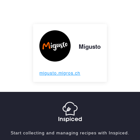
Migusto
migusto.migros.ch
Start collecting and managing recipes with Inspiced.