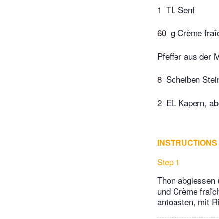
1
TL Senf
60
g Crème fraî
Pfeffer aus der 
8
Scheiben Stei
2
EL Kapern, ab
INSTRUCTIONS
Step 1
Thon abgiessen u
und Crème fraîch
antoasten, mit R