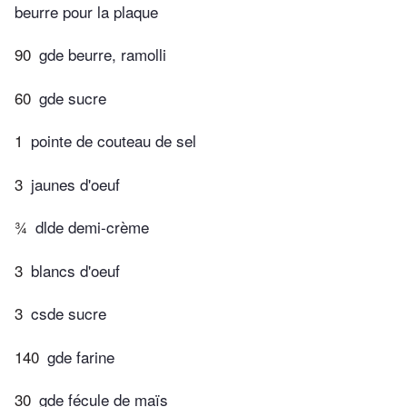
beurre pour la plaque
90
gde beurre, ramolli
60
gde sucre
1
pointe de couteau de sel
3
jaunes d'oeuf
¾
dlde demi-crème
3
blancs d'oeuf
3
csde sucre
140
gde farine
30
gde fécule de maïs