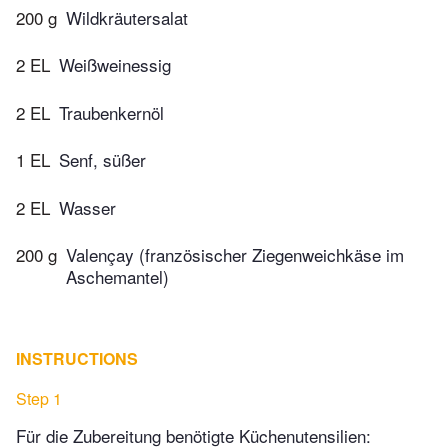
200 g
Wildkräutersalat
2 EL
Weißweinessig
2 EL
Traubenkernöl
1 EL
Senf, süßer
2 EL
Wasser
200 g
Valençay (französischer Ziegenweichkäse im
Aschemantel)
INSTRUCTIONS
Step 1
Für die Zubereitung benötigte Küchenutensilien: