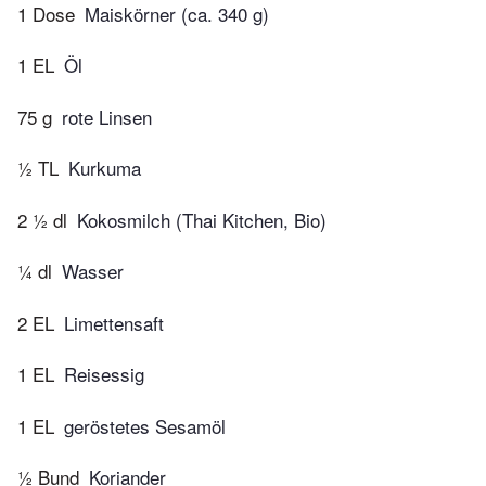
1 Dose
Maiskörner (ca. 340 g)
1 EL
Öl
75 g
rote Linsen
½ TL
Kurkuma
2 ½ dl
Kokosmilch (Thai Kitchen, Bio)
¼ dl
Wasser
2 EL
Limettensaft
1 EL
Reisessig
1 EL
geröstetes Sesamöl
½ Bund
Koriander