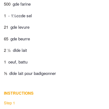
500
gde farine
1
- 1½ccde sel
21
gde levure
65
gde beurre
2 ½
dlde lait
1
oeuf, battu
⅕
dlde lait pour badigeonner
INSTRUCTIONS
Step 1