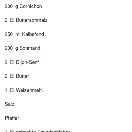
200
g Cornichon
2
El Butterschmalz
250
ml Kalbsfond
200
g Schmand
2
El Dijon-Senf
2
El Butter
1
El Weizenmehl
Salz
Pfeffer
1
El gehackte Thymianblätter