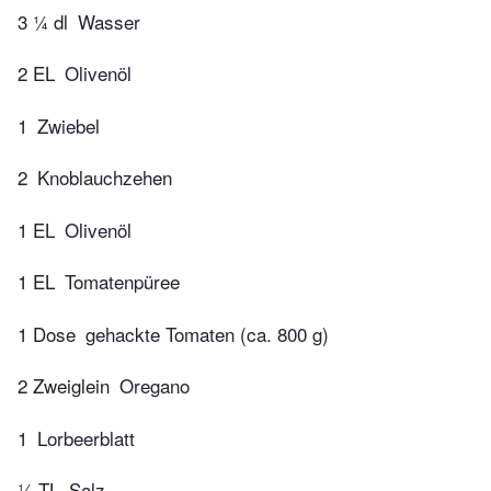
3 ¼ dl
Wasser
2 EL
Olivenöl
1
Zwiebel
2
Knoblauchzehen
1 EL
Olivenöl
1 EL
Tomatenpüree
1 Dose
gehackte Tomaten (ca. 800 g)
2 Zweiglein
Oregano
1
Lorbeerblatt
¼ TL
Salz