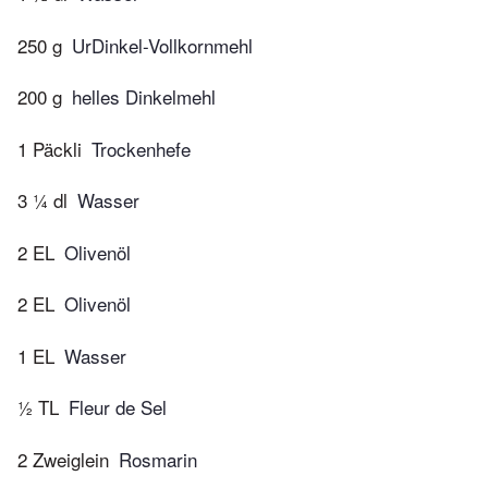
250 g
UrDinkel-Vollkornmehl
200 g
helles Dinkelmehl
1 Päckli
Trockenhefe
3 ¼ dl
Wasser
2 EL
Olivenöl
2 EL
Olivenöl
1 EL
Wasser
½ TL
Fleur de Sel
2 Zweiglein
Rosmarin