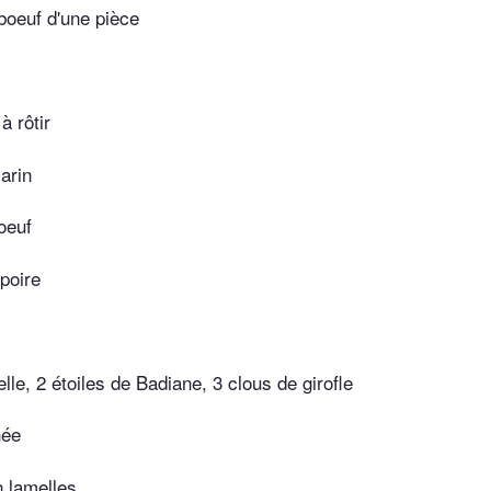
 boeuf d'une pièce
à rôtir
arin
oeuf
poire
lle, 2 étoiles de Badiane, 3 clous de girofle
hée
n lamelles