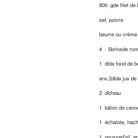
800
gde filet de
sel, poivre
beurre ou crème 
4
- 5brinsde rom
1
dlde fond de b
env.2dlde jus de 
2
dld'eau
1
bâton de canne
1
échalote, hac
1
goussed'ail, e