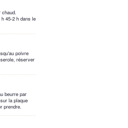
ir chaud.
 h 45-2 h dans le
usqu'au poivre
sserole, réserver
au beurre par
 sur la plaque
er prendre.