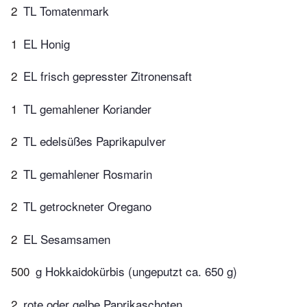
2
TL Tomatenmark
1
EL Honig
2
EL frisch gepresster Zitronensaft
1
TL gemahlener Koriander
2
TL edelsüßes Paprikapulver
2
TL gemahlener Rosmarin
2
TL getrockneter Oregano
2
EL Sesamsamen
500
g Hokkaidokürbis (ungeputzt ca. 650 g)
2
rote oder gelbe Paprikaschoten