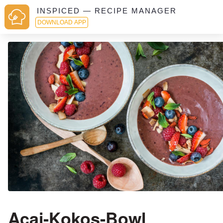
INSPICED — RECIPE MANAGER
DOWNLOAD APP
Açai-Kokos-Bowl