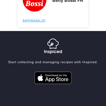
Betty Bossi FR
bettybossi.ch
Start collecting and managing recipes with Inspiced.