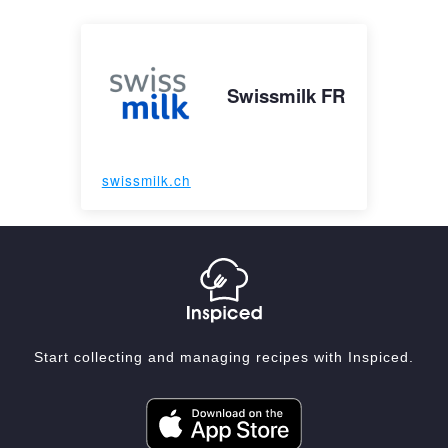
Swissmilk FR
swissmilk.ch
Start collecting and managing recipes with Inspiced.