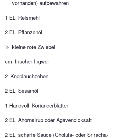
vorhanden) aufbewahren
1 EL
Reismehl
2 EL
Pflanzenöl
½
kleine rote Zwiebel
cm
frischer Ingwer
2
Knoblauchzehen
2 EL
Sesamöl
1 Handvoll
Korianderblätter
2 EL
Ahornsirup oder Agavendicksaft
2 EL
scharfe Sauce (Cholula- oder Sriracha-