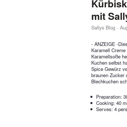
Kürbis
mit Sal
Sallys Blog
Au
- ANZEIGE -Diese
Karamell Creme b
Karamellsoße her
Kuchen selbst ha
Spice Gewürz ve
braunen Zucker 
Blechkuchen sch
Preparation:
3
Cooking:
40 m
Serves: 4 per