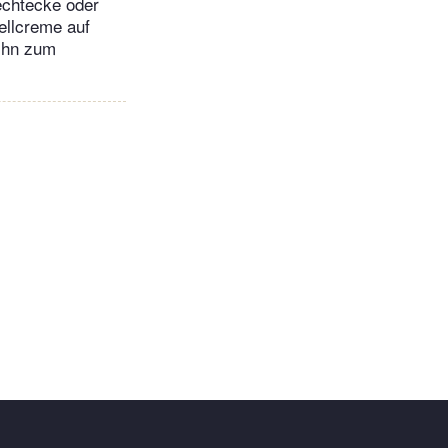
echtecke oder
ellcreme auf
 ihn zum