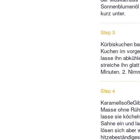
Sonnenblumenöl 
kurz unter.
Step 3
Kürbiskuchen bac
Kuchen im vorge
lasse ihn abkühl
streiche ihn gla
Minuten. 2. Nim
Step 4
KaramellsoßeGib
Masse ohne Rühre
lasse sie köcheln
Sahne ein und l
lösen sich aber 
hitzebeständiges