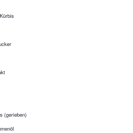
Kürbis
ucker
akt
s (gerieben)
umenöl