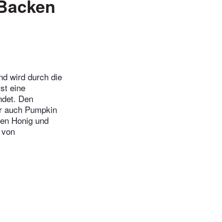
 Backen
nd wird durch die
st eine
ndet. Den
er auch Pumpkin
den Honig und
 von