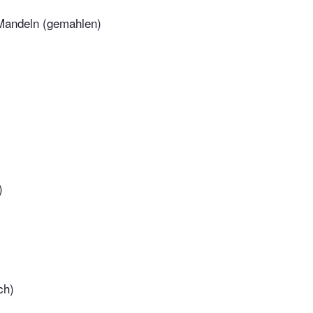
Mandeln (gemahlen)
)
ch)