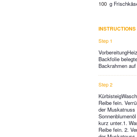
100
g Frischkäs
INSTRUCTIONS
Step 1
VorbereitungHeiz
Backfolie belegt
Backrahmen auf e
Step 2
KürbisteigWasche
Reibe fein. Verr
der Muskatnuss 
Sonnenblumenöl 
kurz unter.1. Wa
Reibe fein. 2. V
der Muskatnuss 