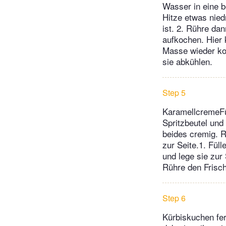
Wasser in eine b
Hitze etwas nied
ist. 2. Rühre da
aufkochen. Hier 
Masse wieder koc
sie abkühlen.
Step 5
KaramellcremeFül
Spritzbeutel und
beides cremig. R
zur Seite.1. Füll
und lege sie zur
Rühre den Frisch
Step 6
Kürbiskuchen fe