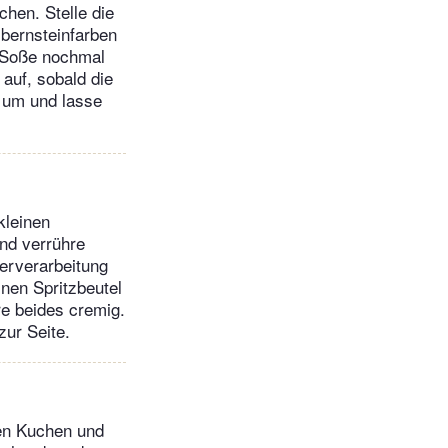
hen. Stelle die
 bernsteinfarben
e Soße nochmal
auf, sobald die
ß um und lasse
kleinen
und verrühre
erverarbeitung
inen Spritzbeutel
re beides cremig.
zur Seite.
ten Kuchen und