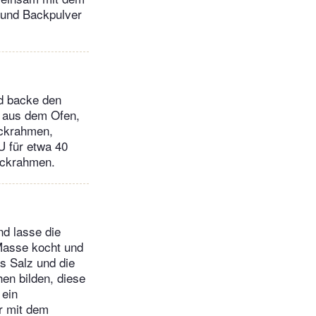
 und Backpulver
nd backe den
n aus dem Ofen,
ackrahmen,
U für etwa 40
ackrahmen.
d lasse die
 Masse kocht und
as Salz und die
en bilden, diese
 ein
r mit dem